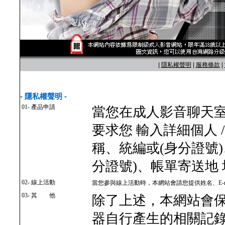
|
隱私權聲明
|
服務條款
|
- 隱私權聲明 -
01- 產品申請
當您在成人影音聊天
要求您 輸入詳細個人 
稱、統編或(身分證號
分證號)、帳單寄送地
02- 線上活動
當您參與線上活動時，本網站會請您提供姓名、E-m
03- 其 他
除了上述，本網站會
器自行產生的相關記錄