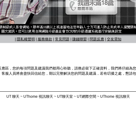
|
隱私權聲明
|
服務條款
|
常見問題
|
賺錢聯盟
|
問題反應
|
交友需知
反應區，您的每項問題及建議我們都用心聆聽，請務必留下正確資料，我們將仔細為
，客服人員將會盡快回信給您，期以完整解決您的問題及建議，若有叨擾之處，懇請包
UT 聊天 ~ UThome 視訊聊天 ~ UT聊天室 ~ UT網際空間 ~ UThome 視訊聊天